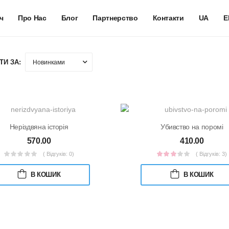
ч
Про Нас
Блог
Партнерство
Контакти
UA
E
ТИ ЗА:
Неріздвяна історія
Убивство на поромі
570.00
410.00
( Відгуків: 0)
( Відгуків: 3)
В КОШИК
В КОШИК