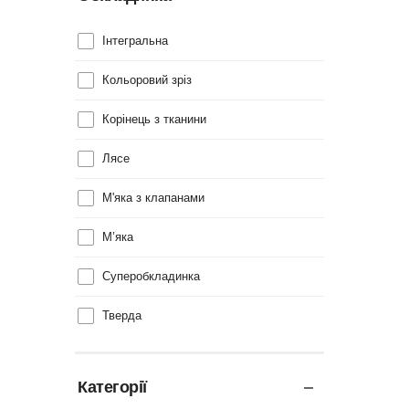
Інтегральна
Кольоровий зріз
Корінець з тканини
Лясе
М'яка з клапанами
М’яка
Суперобкладинка
Тверда
Категорії