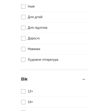
Інше
Для дітей
Для підлітків
Дорослі
Новинки
Художня література
Вік
12+
14+