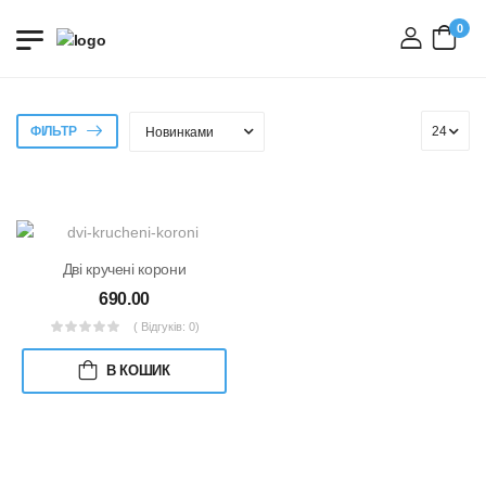
0
вхід
ФІЛЬТР
Дві кручені корони
690.00
( Відгуків: 0)
В КОШИК