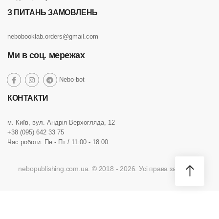
З ПИТАНЬ ЗАМОВЛЕНЬ
nebobooklab.orders@gmail.com
Ми в соц. мережах
social
Nebo-bot
social
social
social
link
link
link
link
КОНТАКТИ
м. Київ, вул. Андрія Верхогляда, 12
+38 (095) 642 33 75
Час роботи: Пн - Пт / 11:00 - 18:00
nebopublishing.com.ua. © 2018 - 2026. Усі права захищено