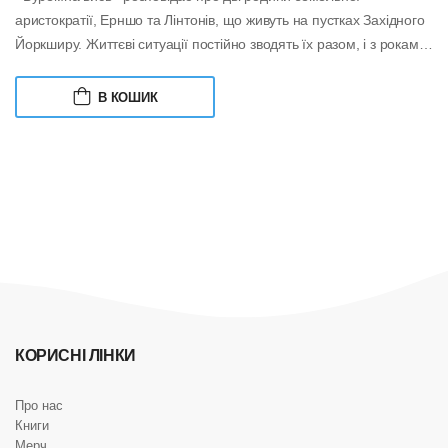
аристократії, Ерншо та Лінтонів, що живуть на пустках Західного
Йоркширу. Життєві ситуації постійно зводять їх разом, і з роками
бурхливі стосунки...
В КОШИК
КОРИСНІ ЛІНКИ
Про нас
Книги
Мерч