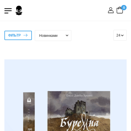
0
вхід
ФІЛЬТР