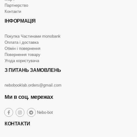
Партнерство
Контакти
ІНФОРМАЦІЯ
Покупка Частинами monobank
Оплата і доставка
Обмін і повернення
Повернення товару
Угода користувача
З ПИТАНЬ ЗАМОВЛЕНЬ
nebobooklab.orders@gmail.com
Ми в соц. мережах
social
Nebo-bot
social
social
social
link
link
link
link
КОНТАКТИ