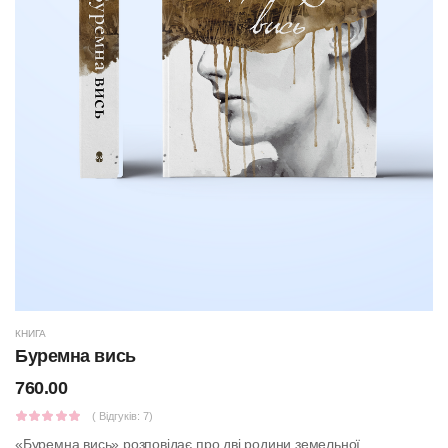
КНИГА
Буремна вись
760.00
( Відгуків: 7)
«Буремна вись» розповідає про дві родини земельної