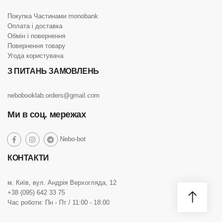
Покупка Частинами monobank
Оплата і доставка
Обмін і повернення
Повернення товару
Угода користувача
З ПИТАНЬ ЗАМОВЛЕНЬ
nebobooklab.orders@gmail.com
Ми в соц. мережах
social
Nebo-bot
social
social
social
link
link
link
link
КОНТАКТИ
м. Київ, вул. Андрія Верхогляда, 12
+38 (095) 642 33 75
Час роботи: Пн - Пт / 11:00 - 18:00