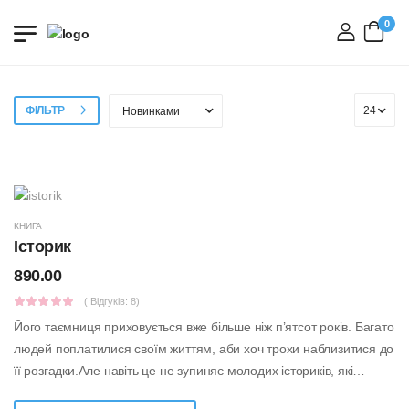
0
вхід
ФІЛЬТР
КНИГА
Історик
890.00
( Відгуків: 8)
Його таємниця приховується вже більше ніж п’ятсот років. Багато
людей поплатилися своїм життям, аби хоч трохи наблизитися до
її розгадки.Але навіть це не зупиняє молодих істориків, які
прагнуть зна...