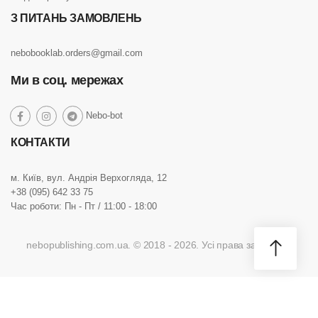
З ПИТАНЬ ЗАМОВЛЕНЬ
nebobooklab.orders@gmail.com
Ми в соц. мережах
social
Nebo-bot
social
social
social
link
link
link
link
КОНТАКТИ
м. Київ, вул. Андрія Верхогляда, 12
+38 (095) 642 33 75
Час роботи: Пн - Пт / 11:00 - 18:00
nebopublishing.com.ua. © 2018 - 2026. Усі права захищено