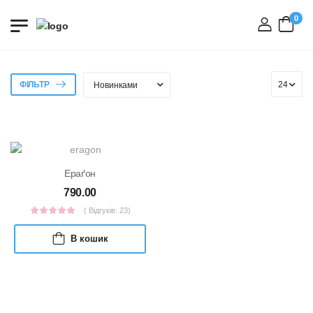
0
вхід
ФІЛЬТР
Ераґон
790.00
( Відгуків: 23)
В кошик