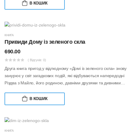
В КОШИК
КНИГА
Привиди Дому із зеленого скла
690.00
( Відгуків: 0)
Друга книга пригод у відлюдному «Домі із зеленого скла» знову
занурює у світ загадкових подій, які відбуваються напередодні
Різдва з Майло, його родиною, давніми друзями та дивними
незнайомцями, як...
В КОШИК
КНИГА