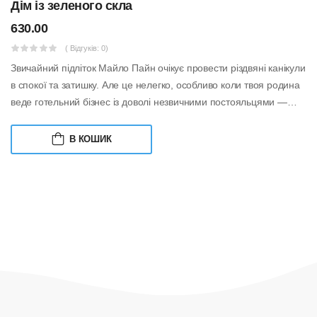
Дім із зеленого скла
630.00
( Відгуків: 0)
Звичайний підліток Майло Пайн очікує провести різдвяні канікули
в спокої та затишку. Але це нелегко, особливо коли твоя родина
веде готельний бізнес із доволі незвичними постояльцями —
контрабандис...
В КОШИК