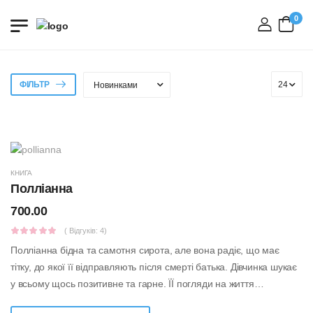
0
вхід
ФІЛЬТР
КНИГА
Полліанна
700.00
( Відгуків: 4)
Полліанна бідна та самотня сирота, але вона радіє, що має
тітку, до якої її відправляють після смерті батька. Дівчинка шукає
у всьому щось позитивне та гарне. ЇЇ погляди на життя
впливають на кожно...