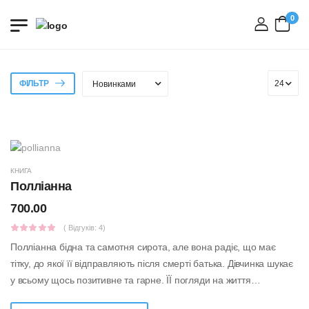
0
вхід
ФІЛЬТР
КНИГА
Полліанна
700.00
( Відгуків: 4)
Полліанна бідна та самотня сирота, але вона радіє, що має
тітку, до якої її відправляють після смерті батька. Дівчинка шукає
у всьому щось позитивне та гарне. ЇЇ погляди на життя
впливають на кожно...