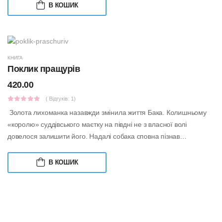
В КОШИК
КНИГА
Поклик пращурів
420.00
( Відгуків: 1)
Золота лихоманка назавжди змінила життя Бака. Колишньому
«королю» суддівського маєтку на півдні не з власної волі
довелося залишити його. Надалі собака сповна пізнав
підступність та жорстокіс...
В КОШИК