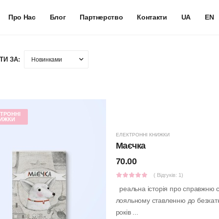
Про Нас
Блог
Партнерство
Контакти
UA
EN
ТИ ЗА:
ТРОННІ
ИЖКИ
ЕЛЕКТРОННІ КНИЖКИ
Маєчка
70.00
( Відгуків: 1)
реальна історія про справжню собачку Маєчка перша книга серії Маєчка вчить
лояльному ставленню до безхатніх тварин не купуй – прихисти! Кни
років ...