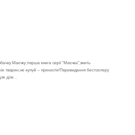
бачку Маєчку;перша книга серії "Маєчка";вчить
іх тварин;не купуй – прихисти!Перевидання бестселеру
я діте...