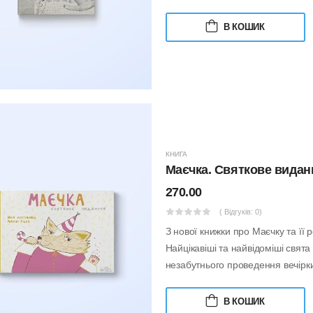
В КОШИК
КНИГА
Маєчка. Святкове видан
270.00
( Відгуків: 0)
З нової книжки про Маєчку та її 
Найцікавіші та найвідоміші свята
незабутнього проведення вечірки 
В КОШИК