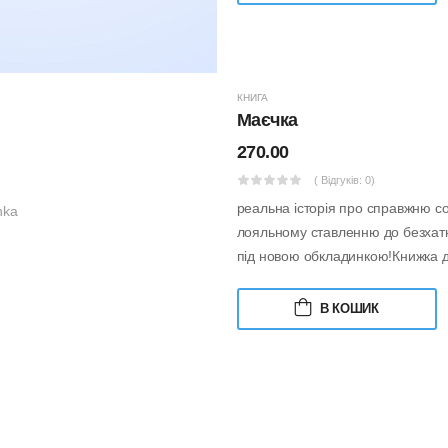
КНИГА
Маєчка
270.00
( Відгуків: 0)
реальна історія про справжню со
лояльному ставленню до безхатн
під новою обкладинкою!Книжка дл
В КОШИК