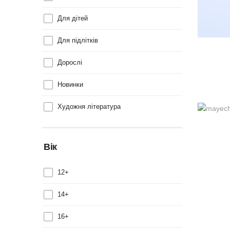
Для дітей
Для підлітків
Дорослі
Новинки
Художня література
Вік
12+
14+
16+