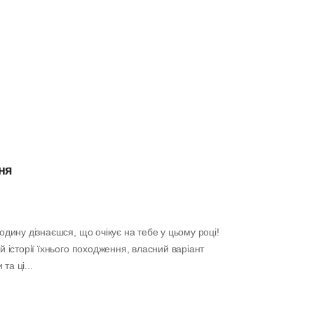
ня
родину дізнаєшся, що очікує на тебе у цьому році!
 й історії їхнього походження, власний варіант
та ці...