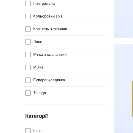
Інтегральна
Кольоровий зріз
Корінець з тканини
Лясе
М'яка з клапанами
М’яка
Суперобкладинка
Тверда
Категорії
Інше