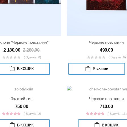
илогія "Червоне повстання"
Червоне повстання
2 180.00
2 280.00
490.00
( Відгуків: 0)
( Відгуків: 0)
В КОШИК
В кошик
Золотий син
Червоне повстання
750.00
710.00
( Відгуків: 2)
( Відгуків: 13)
В КОШИК
В КОШИК