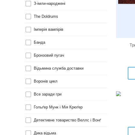
З-імли-народжені
The Doldrums
Імперія вампірів
Банда
Тр
Бронзовий пугач
Відьмина служба доставки
Воронів цикл
Все заради гри
Гольґер Мунк і Мія Крюґер
Детективне товариство Веллс і Вонґ
Дика відьма