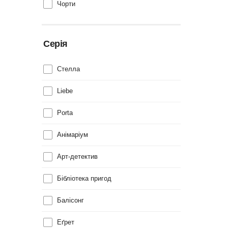
Чорти
Серія
Cтелла
Liebe
Porta
Анімаріум
Арт-детектив
Бібліотека пригод
Балісонг
Еґрет