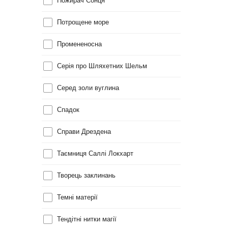
Пожирач Сонця
Потрощене море
Промененосна
Серія про Шляхетних Шельм
Серед золи вуглина
Спадок
Справи Дрездена
Таємниця Саллі Локхарт
Творець заклинань
Темні матерії
Тендітні нитки магії