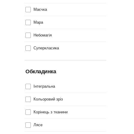
Маєчка
Мара
Небомагія
Суперкласика
Обкладинка
Інтегральна
Кольоровий зріз
Корінець з тканини
Лясе