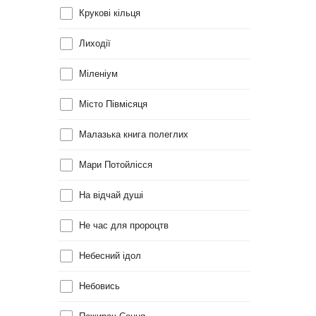
Крукові кільця
Лиходії
Міленіум
Місто Півмісяця
Малазька книга полеглих
Мари Потойлісся
На відчай душі
Не час для пророцтв
Небесний ідол
Небовись