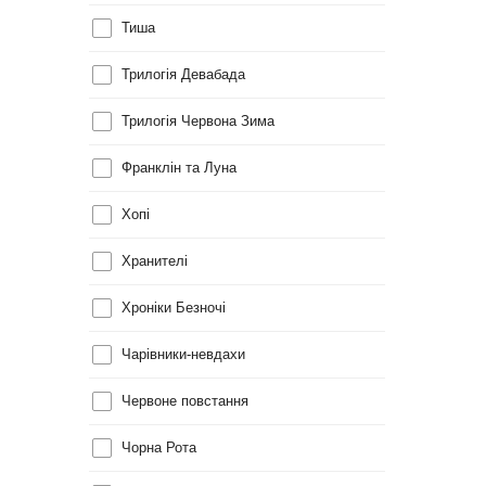
Тиша
Трилогія Девабада
Трилогія Червона Зима
Франклін та Луна
Хопі
Хранителі
Хроніки Безночі
Чарівники-невдахи
Червоне повстання
Чорна Рота