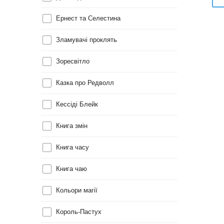
Ернест та Селестина
Зламувачі проклять
Зоресвітло
Казка про Редволл
Кессіді Блейк
Книга змін
Книга часу
Книга чаю
Кольори магії
Король-Пастух