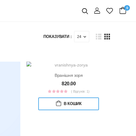
0
вхід
Пошук
ПОКАЗУВАТИ :
Вранішня зоря
820.00
( Відгуків: 1)
В КОШИК