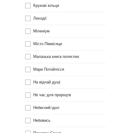
Крукові кільця
Лиходії
Міленіум
Місто Півмісяця
Малазька книга полеглих
Мари Потойлісся
На відчай душі
Не час для пророцтв
Небесний ідол
Небовись