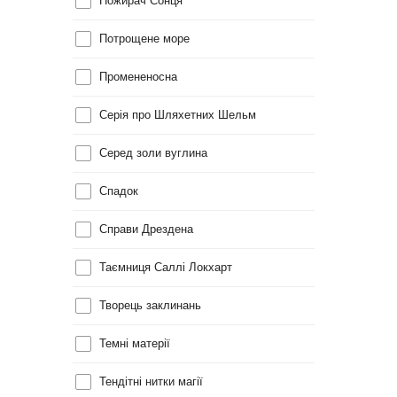
Пожирач Сонця
Потрощене море
Промененосна
Серія про Шляхетних Шельм
Серед золи вуглина
Спадок
Справи Дрездена
Таємниця Саллі Локхарт
Творець заклинань
Темні матерії
Тендітні нитки магії