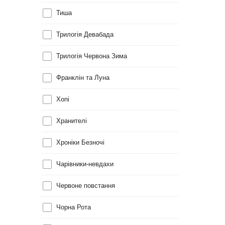
Тиша
Трилогія Девабада
Трилогія Червона Зима
Франклін та Луна
Хопі
Хранителі
Хроніки Безночі
Чарівники-невдахи
Червоне повстання
Чорна Рота