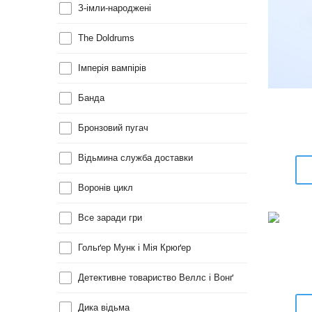
З-імли-народжені
The Doldrums
Імперія вампірів
Банда
Бронзовий пугач
Відьмина служба доставки
Воронів цикл
Все заради гри
Гольґер Мунк і Мія Крюґер
Детективне товариство Веллс і Вонґ
Дика відьма