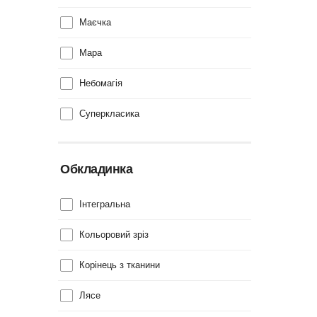
Маєчка
Мара
Небомагія
Суперкласика
Обкладинка
Інтегральна
Кольоровий зріз
Корінець з тканини
Лясе