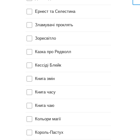
Ернест та Селестина
Зламувачі проклять
Зоресвітло
Казка про Редволл
Кессіді Блейк
Книга змін
Книга часу
Книга чаю
Кольори магії
Король-Пастух