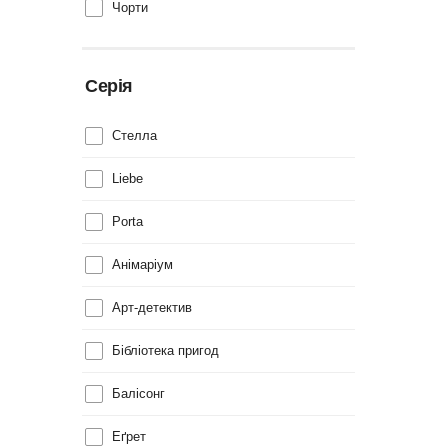
Чорти
Серія
Cтелла
Liebe
Porta
Анімаріум
Арт-детектив
Бібліотека пригод
Балісонг
Еґрет