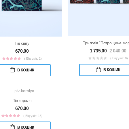
Трилогія "Потрощене мо
Пів світу
1 735.00
2 040.00
670.00
( Відгуків: 0)
( Відгуків: 1)
В КОШИК
В КОШИК
Пів короля
670.00
( Відгуків: 18)
В КОШИК